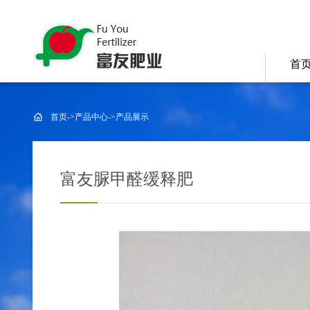
首
首页
->
产品中心
->
产品展示
富友脲甲醛缓释肥